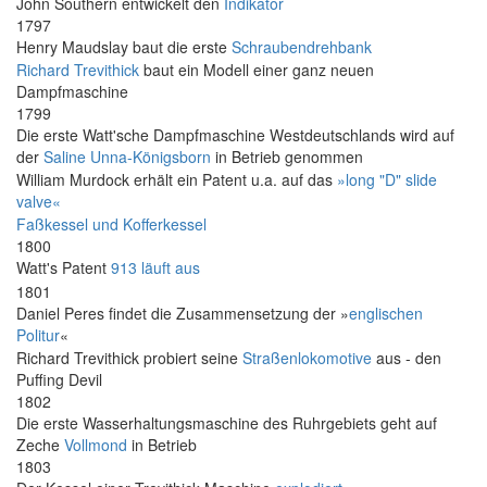
John Southern entwickelt den
Indikator
1797
Henry Maudslay baut die erste
Schraubendrehbank
Richard Trevithick
baut ein Modell einer ganz neuen
Dampfmaschine
1799
Die erste Watt'sche Dampfmaschine Westdeutschlands wird auf
der
Saline Unna-Königsborn
in Betrieb genommen
William Murdock erhält ein Patent u.a. auf das
»long "D" slide
valve«
Faßkessel und Kofferkessel
1800
Watt's Patent
913 läuft aus
1801
Daniel Peres findet die Zusammensetzung der »
englischen
Politur
«
Richard Trevithick probiert seine
Straßenlokomotive
aus - den
Puffing Devil
1802
Die erste Wasserhaltungsmaschine des Ruhrgebiets geht auf
Zeche
Vollmond
in Betrieb
1803