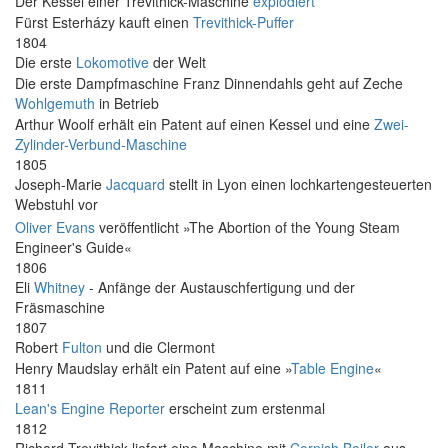
Der Kessel einer Trevithick-Maschine
explodiert
Fürst Esterházy kauft einen
Trevithick-Puffer
1804
Die erste
Lokomotive
der Welt
Die erste Dampfmaschine Franz Dinnendahls geht auf Zeche
Wohlgemuth
in Betrieb
Arthur Woolf erhält ein Patent auf einen Kessel und eine
Zwei-
Zylinder-Verbund-Maschine
1805
Joseph-Marie
Jacquard
stellt in Lyon einen lochkartengesteuerten
Webstuhl vor
Oliver Evans
veröffentlicht »The Abortion of the Young Steam
Engineer's Guide«
1806
Eli
Whitney
- Anfänge der Austauschfertigung und der
Fräsmaschine
1807
Robert
Fulton
und die Clermont
Henry Maudslay erhält ein Patent auf eine »
Table Engine
«
1811
Lean's Engine Reporter
erscheint zum erstenmal
1812