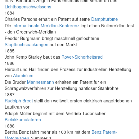
N. N. Benardos zeigt in Paris erstmals sein Verfahren des
Lichtbogenschweissens
1884
Charles Parsons erhält ein Patent auf seine
Dampfturbine
Die
Internationale Meridian-Konferenz
legt einen Nullmeridian fest
- den Greenwich-Meridian
Feodor Burgmann bringt maschinell geflochtene
Stopfbuchspackungen
auf den Markt
1885
John Kemp Starley baut das
Rover-Sicherheitsrad
1886
Héroult und Hall finden den Prozess zur industriellen Herstellung
von
Aluminium
Die Brüder
Mannesmann
erhalten ein Patent für ein
Schrägwalzverfahren zur Herstellung nahtloser Stahlrohre
1887
Rudolph Bredt
stellt den weltweit ersten elektrisch angetriebenen
Laufkran vor
Adolph Müller beginnt mit dem Vertrieb Tudor'scher
Bleiakkumulatoren
1888
Bertha Benz fährt mehr als 100 km mit dem
Benz Patent-
Motorwagen
Nummer 3