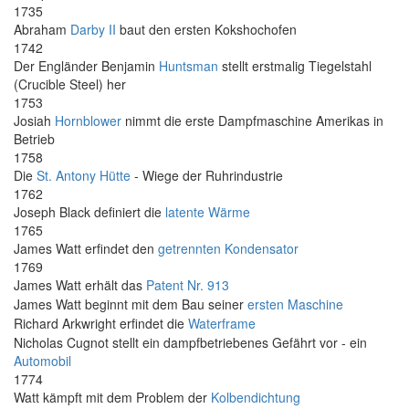
1735
Abraham
Darby II
baut den ersten Kokshochofen
1742
Der Engländer Benjamin
Huntsman
stellt erstmalig Tiegelstahl
(Crucible Steel) her
1753
Josiah
Hornblower
nimmt die erste Dampfmaschine Amerikas in
Betrieb
1758
Die
St. Antony Hütte
- Wiege der Ruhrindustrie
1762
Joseph Black definiert die
latente Wärme
1765
James Watt erfindet den
getrennten Kondensator
1769
James Watt erhält das
Patent Nr. 913
James Watt beginnt mit dem Bau seiner
ersten Maschine
Richard Arkwright erfindet die
Waterframe
Nicholas Cugnot stellt ein dampfbetriebenes Gefährt vor - ein
Automobil
1774
Watt kämpft mit dem Problem der
Kolbendichtung