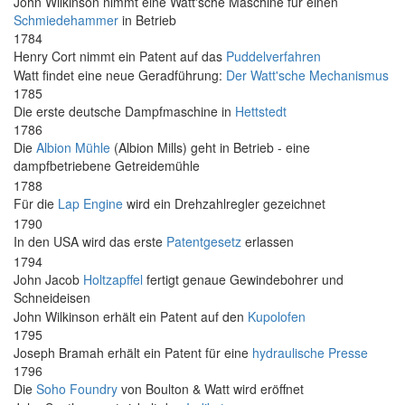
John Wilkinson nimmt eine Watt'sche Maschine für einen
Schmiedehammer
in Betrieb
1784
Henry Cort nimmt ein Patent auf das
Puddelverfahren
Watt findet eine neue Geradführung:
Der Watt'sche Mechanismus
1785
Die erste deutsche Dampfmaschine in
Hettstedt
1786
Die
Albion Mühle
(Albion Mills) geht in Betrieb - eine
dampfbetriebene Getreidemühle
1788
Für die
Lap Engine
wird ein Drehzahlregler gezeichnet
1790
In den USA wird das erste
Patentgesetz
erlassen
1794
John Jacob
Holtzapffel
fertigt genaue Gewindebohrer und
Schneideisen
John Wilkinson erhält ein Patent auf den
Kupolofen
1795
Joseph Bramah erhält ein Patent für eine
hydraulische Presse
1796
Die
Soho Foundry
von Boulton & Watt wird eröffnet