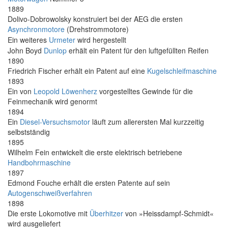
1889
Dolivo-Dobrowolsky konstruiert bei der AEG die ersten
Asynchronmotore
(Drehstrommotore)
Ein weiteres
Urmeter
wird hergestellt
John Boyd
Dunlop
erhält ein Patent für den luftgefüllten Reifen
1890
Friedrich Fischer erhält ein Patent auf eine
Kugelschleifmaschine
1893
Ein von
Leopold Löwenherz
vorgestelltes Gewinde für die
Feinmechanik wird genormt
1894
Ein
Diesel-Versuchsmotor
läuft zum allerersten Mal kurzzeitig
selbstständig
1895
Wilhelm Fein entwickelt die erste elektrisch betriebene
Handbohrmaschine
1897
Edmond Fouche erhält die ersten Patente auf sein
Autogenschweißverfahren
1898
Die erste Lokomotive mit
Überhitzer
von »Heissdampf-Schmidt«
wird ausgeliefert